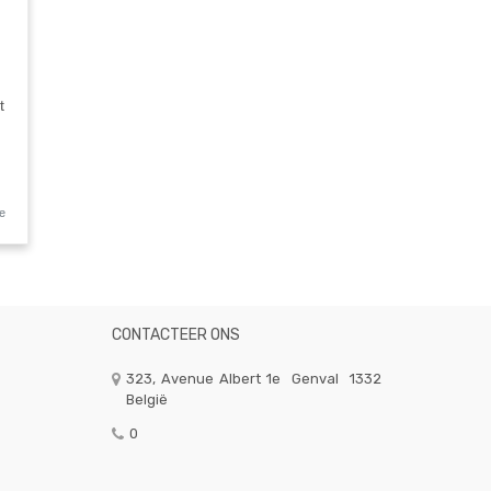
t
e
CONTACTEER ONS
323, Avenue Albert 1e
Genval
1332
België
0