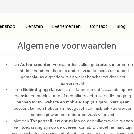
ebshop
Diensten
Evenementen
Contact
Blog
Algemene voorwaarden
De
Auteursrechten
voorwaardes zullen gebruikers informeren
dat de inhoud, het logo en andere visuele media die u hebt
gemaakt uw eigendom is en wordt beschermd door het
auteursrecht.
Een
Beëindiging
clausule zal informeren dat 'accounts op uw
website en mobiele app of gebruikers gebruikers die toegang
hebben tot uw website en mobiele app (als gebruikers geen
account kunnen hebben) in het geval van misbruik kan worden
beëindigd wanneer u daar oorzaak voor ziet.
Met een
Toepasselijk recht
zullen de gebruikers welke wetten
van toepassing zijn op de overeenkomst. Dit moet het land zijn
waar uw bedrijf is gevestigd of het land van waaruit u uw websit