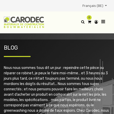
Français (BE)
0
BLOG
Nous nous sommes tous dit un jour : repeindre cette pièce ou
réparer ce robinet, je peux le faire moi-même… et 3 heures ou 3
jours plus tard, ce n’était toujours pas terminé, ou nous nous
mordions les doigts du résultat...
Nous sommes tous super
connectés ; et nous pensons pouvoir faire les meilleurs choix
avant d’acheter un produit en comparant sur le net les prix, les
modèles, les spécifications… mais parfois, le produit livré ne
correspond pas vraiment à ce que nous espérions, ou le
greenwashing nous a donné de faux espoirs.
Chez Carodec, nous