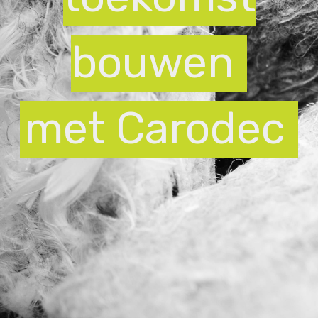
bouwen
met Carodec