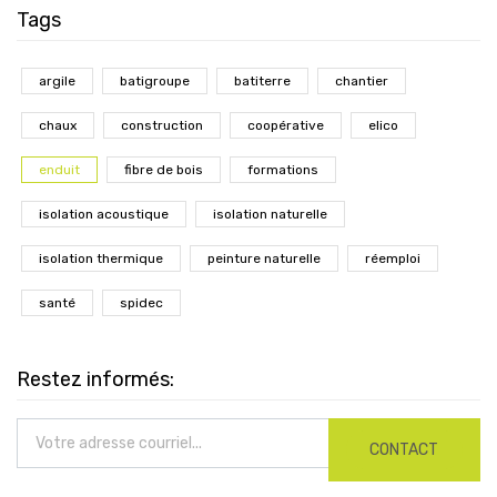
Tags
argile
batigroupe
batiterre
chantier
chaux
construction
coopérative
elico
enduit
fibre de bois
formations
isolation acoustique
isolation naturelle
isolation thermique
peinture naturelle
réemploi
santé
spidec
Restez informés:
CONTACT