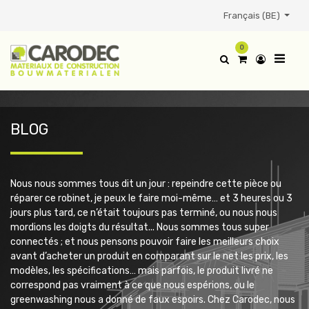
Français (BE)
0
BLOG
Nous nous sommes tous dit un jour : repeindre cette pièce ou
réparer ce robinet, je peux le faire moi-même… et 3 heures ou 3
jours plus tard, ce n’était toujours pas terminé, ou nous nous
mordions les doigts du résultat...
Nous sommes tous super
connectés ; et nous pensons pouvoir faire les meilleurs choix
avant d’acheter un produit en comparant sur le net les prix, les
modèles, les spécifications… mais parfois, le produit livré ne
correspond pas vraiment à ce que nous espérions, ou le
greenwashing nous a donné de faux espoirs.
Chez Carodec, nous