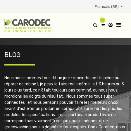
Français (BE)
0
BLOG
Nous nous sommes tous dit un jour : repeindre cette pièce ou
réparer ce robinet, je peux le faire moi-même… et 3 heures ou 3
jours plus tard, ce n’était toujours pas terminé, ou nous nous
mordions les doigts du résultat...
Nous sommes tous super
connectés ; et nous pensons pouvoir faire les meilleurs choix
avant d’acheter un produit en comparant sur le net les prix, les
modèles, les spécifications… mais parfois, le produit livré ne
correspond pas vraiment à ce que nous espérions, ou le
greenwashing nous a donné de faux espoirs.
Chez Carodec, nous