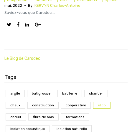
mai, 2022
-
By
KERVYN Charles-Antoine
Saviez-vous que Carodec ...
Le Blog de Carodec
Tags
argile
batigroupe
batiterre
chantier
chaux
construction
coopérative
elico
enduit
fibre de bois
formations
isolation acoustique
isolation naturelle